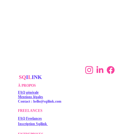
SQ
I
L
INK
À PROPOS
FAQ générale
Mentions légales
Contact : 
hello@sqilink.com
FREELANCES
FAQ Freelances
Inscription Sqilink 