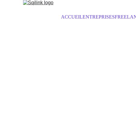
ACCUEIL
ENTREPRISES
FREELA
Comment rédi
Un bon devis, ça ne s'improvi
évit